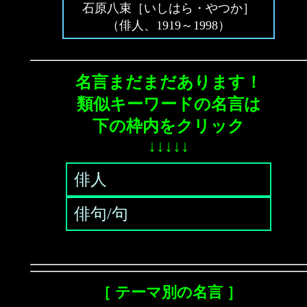
石原八束［いしはら・やつか］
（俳人、1919～1998）
名言まだまだあります！
類似キーワードの名言は
下の枠内をクリック
↓↓↓↓↓
俳人
俳句/句
［ テーマ別の名言 ］