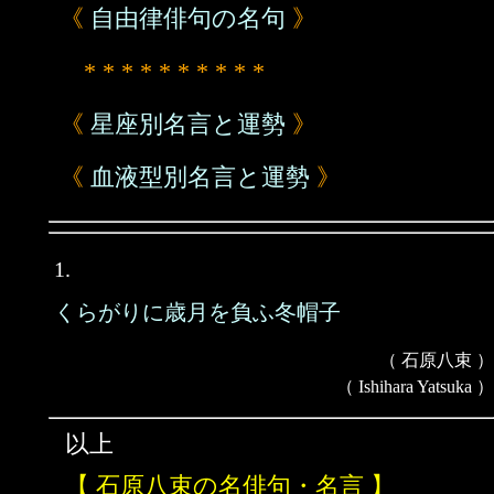
《
自由律俳句の名句
》
* * * * * * * * * *
《
星座別名言と運勢
》
《
血液型別名言と運勢
》
1.
くらがりに歳月を負ふ冬帽子
（ 石原八束 ）
（ Ishihara Yatsuka ）
以上
【 石原八束の名俳句・名言 】