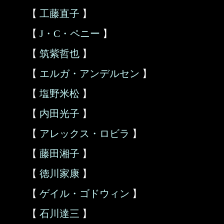
【
工藤直子
】
【
J・C・ペニー
】
【
筑紫哲也
】
【
エルガ・アンデルセン
】
【
塩野米松
】
【
内田光子
】
【
アレックス・ロビラ
】
【
藤田湘子
】
【
徳川家康
】
【
ゲイル・ゴドウィン
】
【
石川達三
】