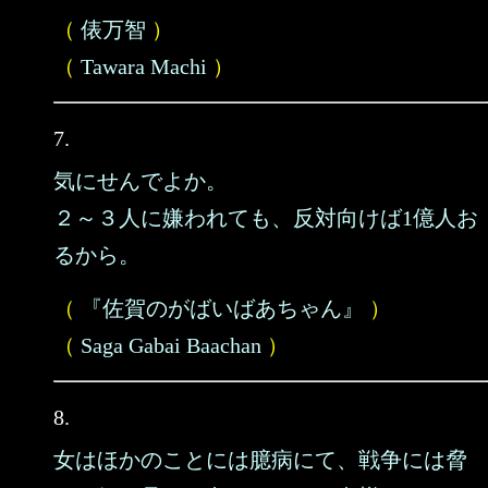
（
俵万智
）
（
Tawara Machi
）
7.
気にせんでよか。
２～３人に嫌われても、反対向けば1億人お
るから。
（
『佐賀のがばいばあちゃん』
）
（
Saga Gabai Baachan
）
8.
女はほかのことには臆病にて、戦争には脅