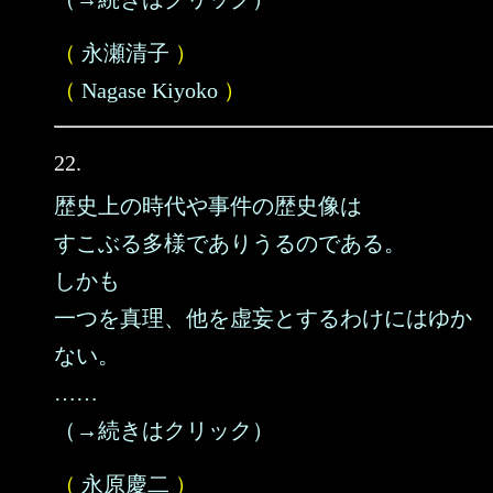
（
永瀬清子
）
（
Nagase Kiyoko
）
22.
歴史上の時代や事件の歴史像は
すこぶる多様でありうるのである。
しかも
一つを真理、他を虚妄とするわけにはゆか
ない。
……
（→続きはクリック）
（
永原慶二
）