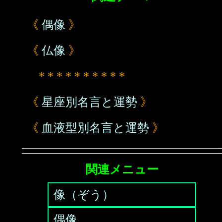
《
偶像
》
《
仏像
》
* * * * * * * * * *
《
星座別名言と運勢
》
《
血液型別名言と運勢
》
関連メニュー
像（ぞう）
偶像