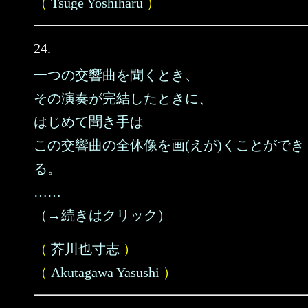
（
Tsuge Yoshiharu
）
24.
一つの交響曲を聞くとき、
その演奏が完結したときに、
はじめて聞き手は
この交響曲の全体像を画(えが)くことができ
る。
……
（→続きはクリック）
（
芥川也寸志
）
（
Akutagawa Yasushi
）