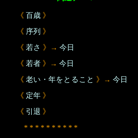
《
百歳
》
《
序列
》
《
若さ
》→
今日
《
若者
》→
今日
《
老い・年をとること
》→
今日
《
定年
》
《
引退
》
* * * * * * * * * *