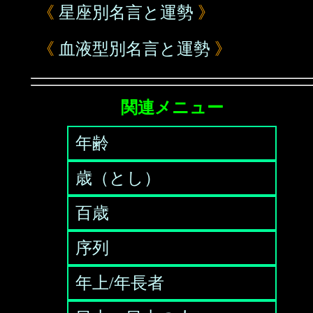
《
星座別名言と運勢
》
《
血液型別名言と運勢
》
関連メニュー
年齢
歳（とし）
百歳
序列
年上/年長者