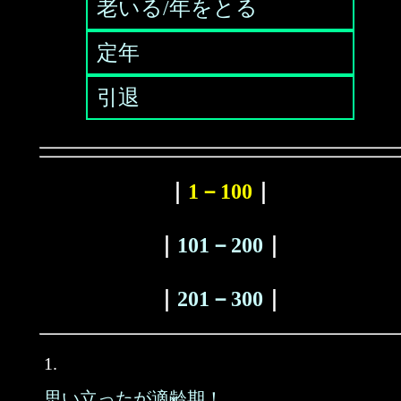
老いる/年をとる
定年
引退
｜
1－100
｜
｜
101－200
｜
｜
201－300
｜
1.
思い立ったが適齢期！