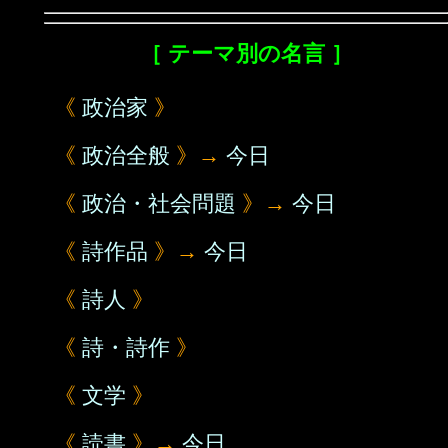
［ テーマ別の名言 ］
《
政治家
》
《
政治全般
》→
今日
《
政治・社会問題
》→
今日
《
詩作品
》→
今日
《
詩人
》
《
詩・詩作
》
《
文学
》
《
読書
》→
今日