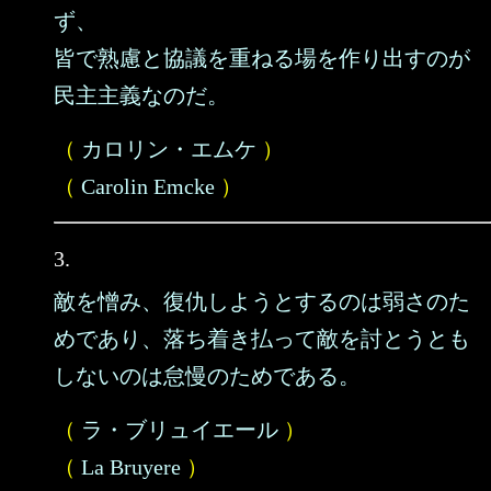
ず、
皆で熟慮と協議を重ねる場を作り出すのが
民主主義なのだ。
（
カロリン・エムケ
）
（
Carolin Emcke
）
3.
敵を憎み、復仇しようとするのは弱さのた
めであり、落ち着き払って敵を討とうとも
しないのは怠慢のためである。
（
ラ・ブリュイエール
）
（
La Bruyere
）