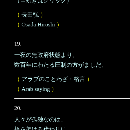
（→続きはクリック）
（
長田弘
）
（
Osada Hiroshi
）
19.
一夜の無政府状態より、
数百年にわたる圧制の方がましだ。
（
アラブのことわざ・格言
）
（
Arab saying
）
20.
人々が孤独なのは、
橋を架ける代わりに