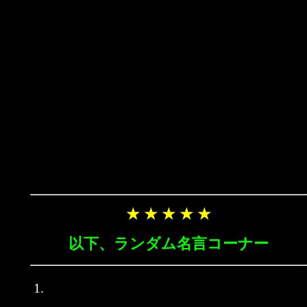
★ ★ ★ ★ ★
以下、ランダム名言コーナー
1.