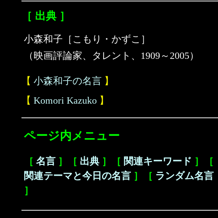
［ 出典 ］
小森和子［こもり・かずこ］
（映画評論家、タレント、1909～2005）
【
小森和子の名言
】
【
Komori Kazuko
】
ページ内メニュー
［
名言
］［
出典
］［
関連キーワード
］［
関連テーマと今日の名言
］［
ランダム名言
］