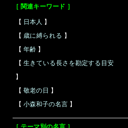
［ 関連キーワード ］
【
日本人
】
【
歳に縛られる
】
【
年齢
】
【
生きている長さを勘定する目安
】
【
敬老の日
】
【
小森和子の名言
】
［ テーマ別の名言 ］