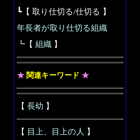
┗【 取り仕切る/仕切る 】
年長者が取り仕切る組織
┗【
組織
】
★
関連キーワード
★
【
長幼
】
【
目上、目上の人
】