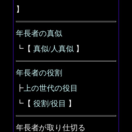
】
年長者の真似
┗【
真似/人真似
】
年長者の役割
┣
上の世代の役目
┗【
役割/役目
】
年長者が取り仕切る