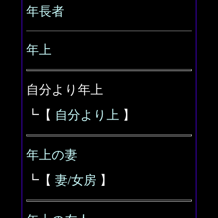
年長者
年上
自分より年上
┗【
自分より上
】
年上の妻
┗【
妻/女房
】