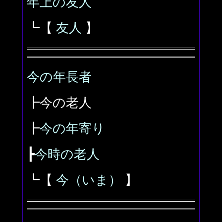
年上の友人
┗【
友人
】
今の年長者
┣今の老人
┣
今の年寄り
┣
今時の老人
┗【
今（いま）
】