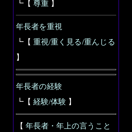
┗【
尊重
】
年長者を重視
┗【
重視/重く見る/重んじる
】
年長者の経験
┗【
経験/体験
】
【
年長者・年上の言うこと