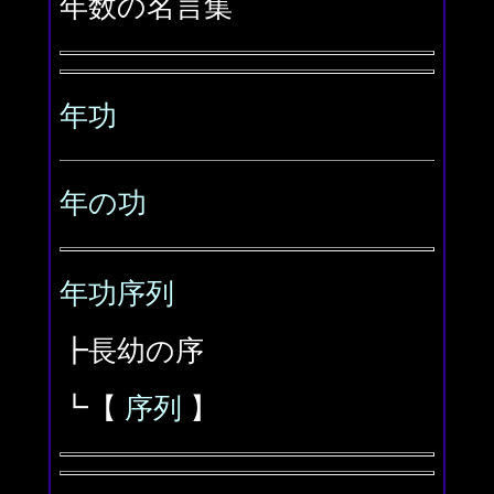
年数の名言集
年功
年の功
年功序列
┣長幼の序
┗【
序列
】