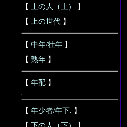
【
上の人（上）
】
【
上の世代
】
【
中年/壮年
】
【
熟年
】
【
年配
】
【
年少者/年下.
】
【
下の人（下）
】