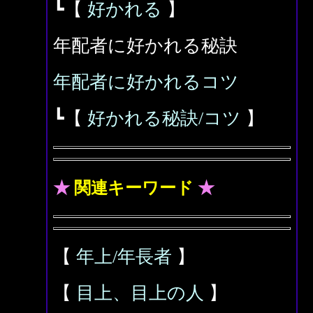
┗【
好かれる
】
年配者に好かれる秘訣
年配者に好かれるコツ
┗【
好かれる秘訣/コツ
】
★
関連キーワード
★
【
年上/年長者
】
【
目上、目上の人
】