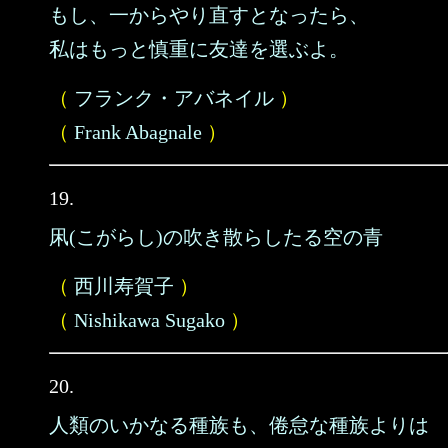
もし、一からやり直すとなったら、
私はもっと慎重に友達を選ぶよ。
（
フランク・アバネイル
）
（
Frank Abagnale
）
19.
凩(こがらし)の吹き散らしたる空の青
（
西川寿賀子
）
（
Nishikawa Sugako
）
20.
人類のいかなる種族も、倦怠な種族よりは