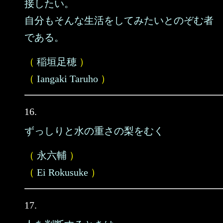
接したい。
自分もそんな生活をしてみたいとのぞむ者
である。
（
稲垣足穂
）
（
Iangaki Taruho
）
16.
ずっしりと水の重さの梨をむく
（
永六輔
）
（
Ei Rokusuke
）
17.