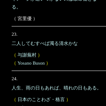
る。
（ 宮里優 ）
23.
二人してむすべば濁る清水かな
（
与謝蕪村
）
（
Yosano Buson
）
24.
人生、雨の日もあれば、晴れの日もある。
（
日本のことわざ・格言
）