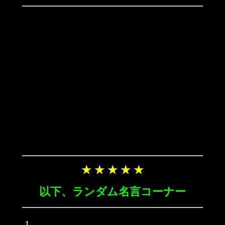
★ ★ ★ ★ ★
以下、ランダム名言コーナー
1.