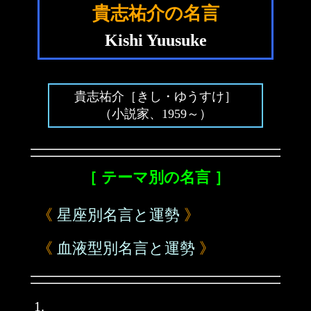
貴志祐介の名言
Kishi Yuusuke
貴志祐介［きし・ゆうすけ］
（小説家、1959～）
［ テーマ別の名言 ］
《
星座別名言と運勢
》
《
血液型別名言と運勢
》
1.