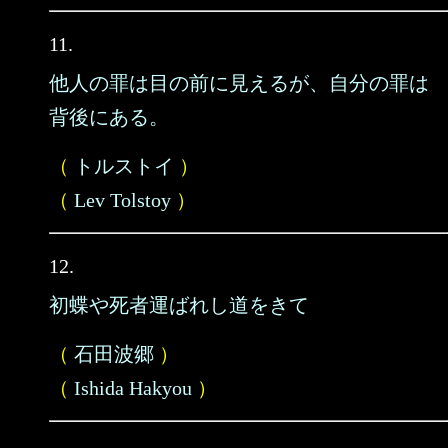
11.
他人の罪は目の前に見えるが、自分の罪は
背後にある。
（
トルストイ
）
（
Lev Tolstoy
）
12.
初蝶や死者運ばれし道をきて
（
石田波郷
）
（
Ishida Hakyou
）