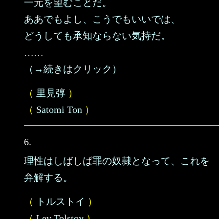
一元を望むことだ。
ああでもよし、こうでもいいでは、
どうしても承知ならない気持だ。
……
（→続きはクリック）
（
里見弴
）
（
Satomi Ton
）
6.
理性はしばしば罪の奴隷となって、これを
弁解する。
（
トルストイ
）
（
Lev Tolstoy
）