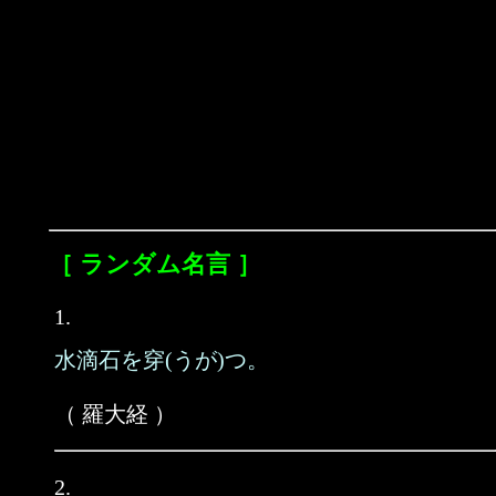
［ ランダム名言 ］
1.
水滴石を穿(うが)つ。
（ 羅大経 ）
2.