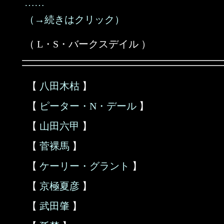
……
（→続きはクリック）
（ L・S・バークスデイル ）
【
八田木枯
】
【
ピーター・N・デール
】
【
山田六甲
】
【
菅裸馬
】
【
ケーリー・グラント
】
【
京極夏彦
】
【
武田肇
】