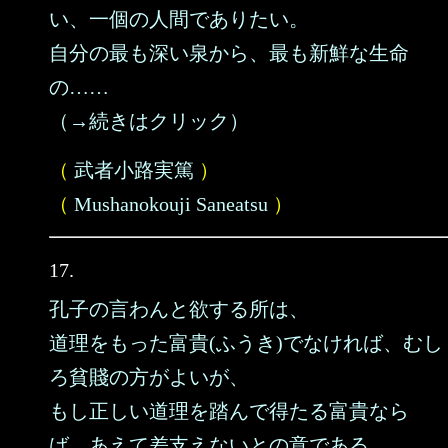
い、一個の人間でありたい。
自分の最も深い泉から、最も新鮮な生命
の……
（→続きはクリック）
（
武者小路実篤
）
（
Mushanokouji Saneatsu
）
17.
孔子の言わんと欲する所は、
道理をもった富貴(ふうき)でなければ、むし
ろ貧賤の方がよいが、
もし正しい道理を踏んで得たる富貴なら
ば、あえて差支えないとの意である。