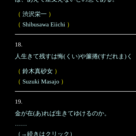
（
渋沢栄一
）
（
Shibusawa Eiichi
）
18.
人生きて残すは悔(くい)や簾捲(すだれま)く
（
鈴木真砂女
）
（
Suzuki Masajo
）
19.
金が在(あ)れば生きてゆけるのか。
……
（→続きはクリック）