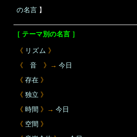
の名言
】
［ テーマ別の名言 ］
《
リズム
》
《
音
》→
今日
《
存在
》
《
独立
》
《
時間
》→
今日
《
空間
》