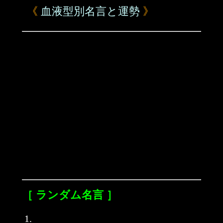
《
血液型別名言と運勢
》
［ ランダム名言 ］
1.