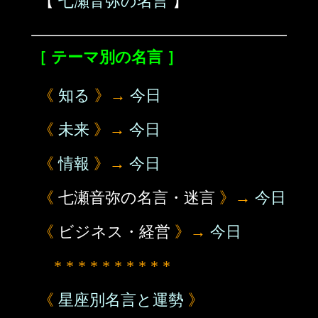
【
七瀬音弥の名言
】
［ テーマ別の名言 ］
《
知る
》→
今日
《
未来
》→
今日
《
情報
》→
今日
《
七瀬音弥の名言・迷言
》→
今日
《
ビジネス・経営
》→
今日
* * * * * * * * * *
《
星座別名言と運勢
》