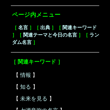
ページ内メニュー
［
名言
］［
出典
］［
関連キーワード
］［
関連テーマと今日の名言
］［
ラン
ダム名言
］
［ 関連キーワード ］
【
情報
】
【
知る
】
【
未来を見る
】