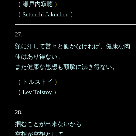
（
瀬戸内寂聴
）
（
Setouchi Jakuchou
）
27.
額に汗して営々と働かなければ、健康な肉
体はあり得ない。
また健康な思想も頭脳に沸き得ない。
（
トルストイ
）
（
Lev Tolstoy
）
28.
掴むことが出来ないから
空想が空想として、