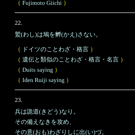
（
Fujimoto Giichi
）
22.
鷲(わし)は鳩を孵(かえ)さない。
（
ドイツのことわざ・格言
）
（
遺伝と類似のことわざ・格言・名言
）
（
Duits saying
）
（
Iden Ruiji saying
）
23.
兵は詭道(きどう)なり。
その備えなきを攻め、
その意(おも)わざりしに出(い)づ。