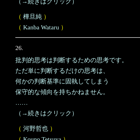
（→続きはクリック）
（
樺旦純
）
（
Kanba Wataru
）
26.
批判的思考は判断するための思考です。
ただ単に判断するだけの思考は、
何かの判断基準に固執してしまう
保守的な傾向を持ちかねません。
……
（→続きはクリック）
（
河野哲也
）
（
Kouno Tetsuya
）