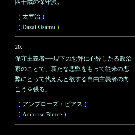
四十歳の保守派。
（
太宰治
）
（
Dazai Osamu
）
20.
保守主義者──現下の悪弊に心酔したる政治
家のことで、新たな悪弊をもって従来の悪
弊にとって代えんと欲する自由主義者の向
こうを張る。
（
アンブローズ・ビアス
）
（
Ambrose Bierce
）