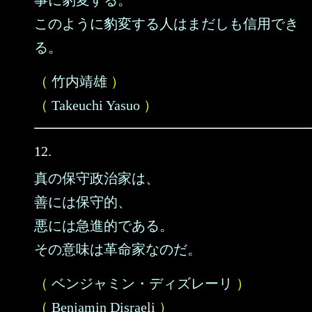
事に豹変する。
このように豹変する人はまだしも信用でき
る。
（
竹内靖雄
）
（
Takeuchi Yasuo
）
12.
真の保守政治家は、
善には保守的、
悪には急進的である。
その意味は革命家なのだ。
（
ベンジャミン・ディズレーリ
）
（
Benjamin Disraeli
）