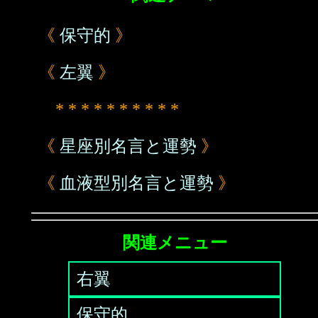
《
保守的
》
《
左翼
》
* * * * * * * * * *
《
星座別名言と運勢
》
《
血液型別名言と運勢
》
関連メニュー
右翼
保守的