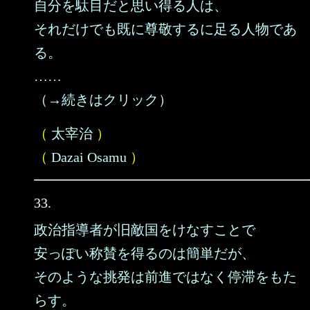
自分を駄目だと思い得る人は、
それだけでも既に尊敬するに足る人物であ
る。
……
（→続きはクリック）
（
太宰治
）
（
Dazai Osamu
）
33.
政治指導者が旧敵国をけなすことで
安っぽい称賛を得るのは簡単だが、
そのような挑発は前進ではなく停滞をもた
らす。