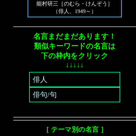
能村研三［のむら・けんぞう］
（俳人、1949～）
名言まだまだあります！
類似キーワードの名言は
下の枠内をクリック
↓↓↓↓↓
俳人
俳句/句
［ テーマ別の名言 ］