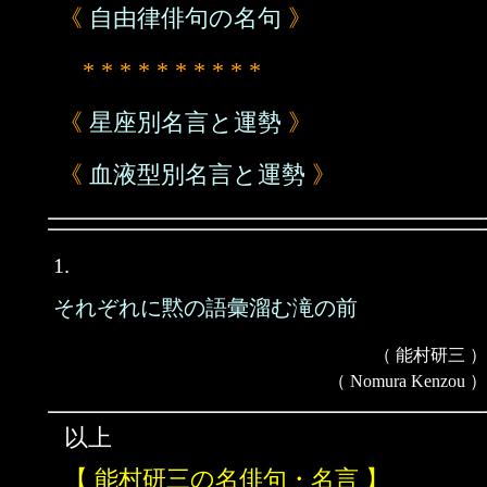
《
自由律俳句の名句
》
* * * * * * * * * *
《
星座別名言と運勢
》
《
血液型別名言と運勢
》
1.
それぞれに黙の語彙溜む滝の前
（ 能村研三 ）
（ Nomura Kenzou ）
以上
【 能村研三の名俳句・名言 】