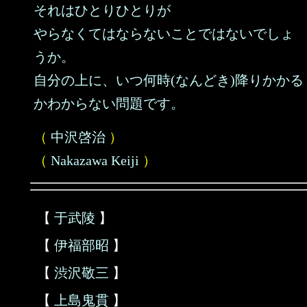
それはひとりひとりが
やらなくてはならないことではないでしょ
うか。
自分の上に、いつ何時(なんどき)降りかかる
かわからない問題です。
（
中沢啓治
）
（
Nakazawa Keiji
）
【
于武陵
】
【
伊福部昭
】
【
渋沢敬三
】
【
上島鬼貫
】