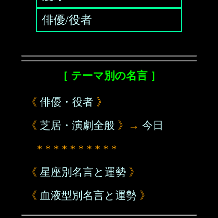
俳優/役者
［ テーマ別の名言 ］
《
俳優・役者
》
《
芝居・演劇全般
》→
今日
* * * * * * * * * *
《
星座別名言と運勢
》
《
血液型別名言と運勢
》