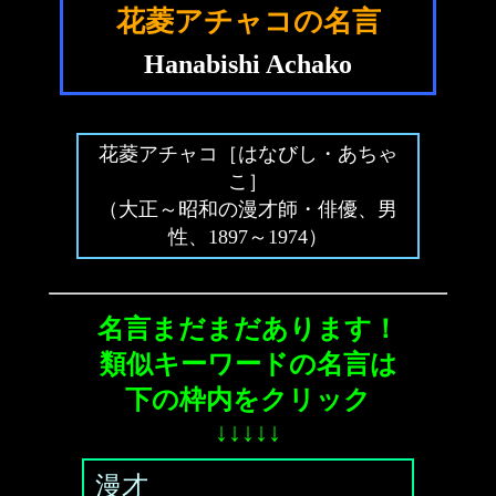
花菱アチャコの名言
Hanabishi Achako
花菱アチャコ［はなびし・あちゃ
こ］
（大正～昭和の漫才師・俳優、男
性、1897～1974）
名言まだまだあります！
類似キーワードの名言は
下の枠内をクリック
↓↓↓↓↓
漫才