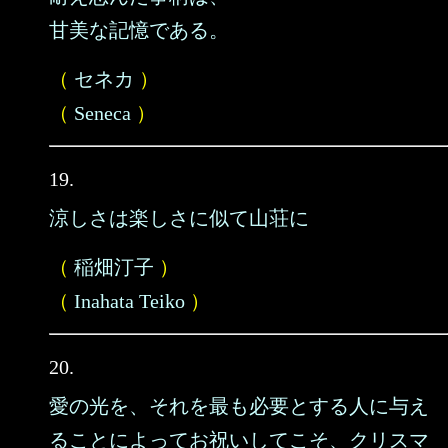
甘美な記憶である。
（
セネカ
）
（
Seneca
）
19.
涼しさは楽しさに似て山荘に
（
稲畑汀子
）
（
Inahata Teiko
）
20.
愛の光を、それを最も必要とする人に与え
ることによってお祝いしてこそ、クリスマ