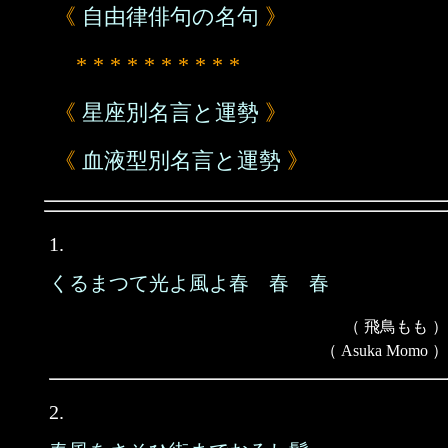
《
自由律俳句の名句
》
* * * * * * * * * *
《
星座別名言と運勢
》
《
血液型別名言と運勢
》
1.
くるまつて光よ風よ春 春 春
（ 飛鳥もも ）
（ Asuka Momo ）
2.