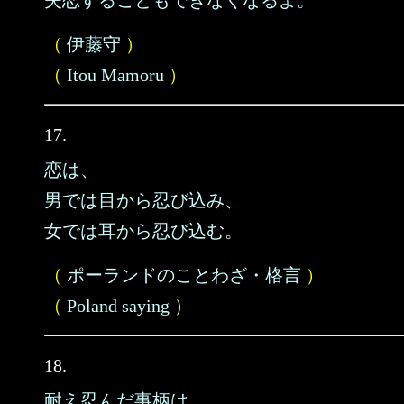
失恋することもできなくなるよ。
（
伊藤守
）
（
Itou Mamoru
）
17.
恋は、
男では目から忍び込み、
女では耳から忍び込む。
（
ポーランドのことわざ・格言
）
（
Poland saying
）
18.
耐え忍んだ事柄は、