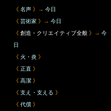
《
名声
》→
今日
《
芸術家
》→
今日
《
創造・クリエイティブ全般
》→
今
日
《
火・炎
》
《
正直
》
《
高潔
》
《
支え・支える
》
《
代償
》