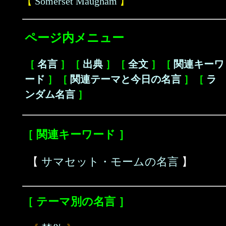
【
Somerset Maugham
】
ページ内メニュー
［
名言
］［
出典
］［
全文
］［
関連キーワ
ード
］［
関連テーマと今日の名言
］［
ラ
ンダム名言
］
［ 関連キーワード ］
【
サマセット・モームの名言
】
［ テーマ別の名言 ］