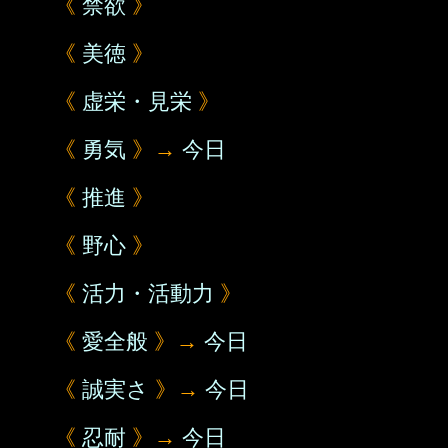
《
禁欲
》
《
美徳
》
《
虚栄・見栄
》
《
勇気
》→
今日
《
推進
》
《
野心
》
《
活力・活動力
》
《
愛全般
》→
今日
《
誠実さ
》→
今日
《
忍耐
》→
今日