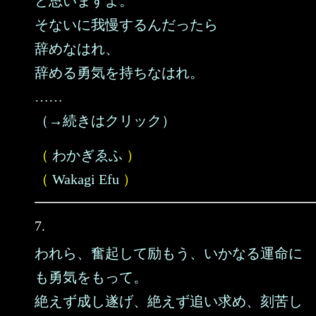
と思いますよ。
そないに我慢するんだったら
辞めなはれ、
辞める勇気を持ちなはれ。
……
（→続きはクリック）
（
わかぎゑふ
）
（
Wakagi Efu
）
7.
われら、奮起して励もう、いかなる運命に
も勇気をもって。
絶えず成し遂げ、絶えず追い求め、刻苦し