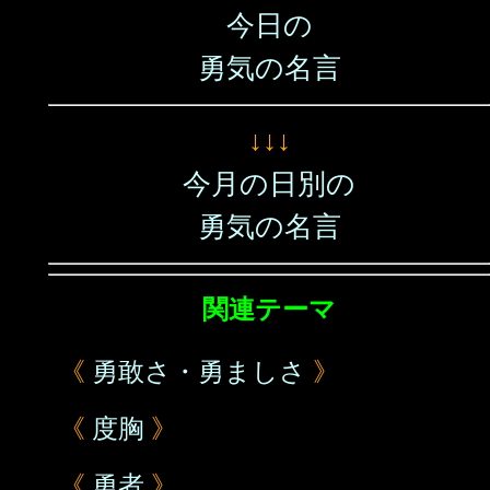
今日の
勇気の名言
↓↓↓
今月の日別の
勇気の名言
関連テーマ
《
勇敢さ・勇ましさ
》
《
度胸
》
《
勇者
》