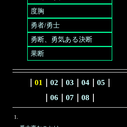
度胸
勇者/勇士
勇断、勇気ある決断
果断
｜
01
｜
02
｜
03
｜
04
｜
05
｜
｜
06
｜
07
｜
08
｜
1.