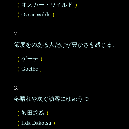
（
オスカー・ワイルド
）
（
Oscar Wilde
）
2.
節度をのある人だけが豊かさを感じる。
（
ゲーテ
）
（
Goethe
）
3.
冬晴れや次ぐ訪客にゆめうつゝ
（
飯田蛇笏
）
（
Iida Dakotsu
）