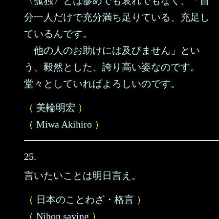
〈孤独〉とは惨めでも哀れでもなく、「自
分一人だけで充分満ち足りている、充足し
ているんです。
他の人のお助けには及びません」とい
う、毅然とした、誇り高い姿なのです。
堂々としていればよろしいのです。
（
美輪明宏
）
（
Miwa Akihiro
）
25.
言いたいことは明日言え。
（
日本のことわざ・格言
）
（
Nihon saying
）