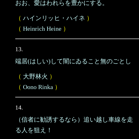
おお、愛はわれらを豊かにする。
（
ハインリッヒ・ハイネ
）
（
Heinrich Heine
）
13.
端居(はしい)して闇にゐること無のごとし
（
大野林火
）
（
Oono Rinka
）
14.
（信者に勧誘するなら）追い越し車線を走
る人を狙え！