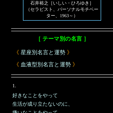
石井裕之［いしい・ひろゆき］
（セラピスト、パーソナルモチベー
ター、1963～）
［ テーマ別の名言 ］
《
星座別名言と運勢
》
《
血液型別名言と運勢
》
1.
好きなことをやって
生活が成り立たないのに、
嫌いなことをやって