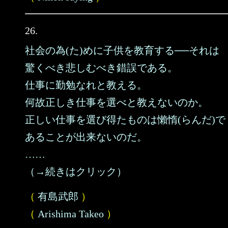
26.
社会の為(た)めに子供を教育する──それは
驚くべき悲しむべき錯誤である。
仕事に勤勉なれと教える。
何故正しき仕事を選べと教えないのか。
正しい仕事を選び得たものは懶惰(らんだ)で
あることが出来ないのだ。
……
（→続きはクリック）
（
有島武郎
）
（
Arishima Takeo
）