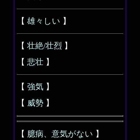
【
雄々しい
】
【
壮絶/壮烈
】
【
悲壮
】
【
強気
】
【
威勢
】
【
臆病、意気がない
】