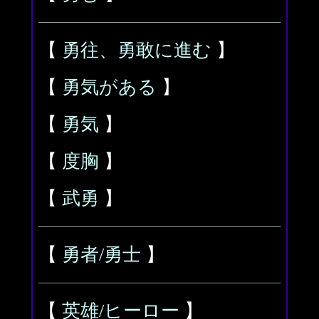
【
勇往、勇敢に進む
】
【
勇気がある
】
【
勇気
】
【
度胸
】
【
武勇
】
【
勇者/勇士
】
【
英雄/ヒーロー
】