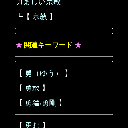
勇ましい宗教
┗【
宗教
】
★
関連キーワード
★
【
勇（ゆう）
】
【
勇敢
】
【
勇猛/勇剛
】
【
勇む
】