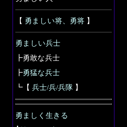
【
勇ましい将、勇将
】
勇ましい兵士
┣勇敢な兵士
┣
勇猛な兵士
┗【
兵士/兵/兵隊
】
勇ましく生きる