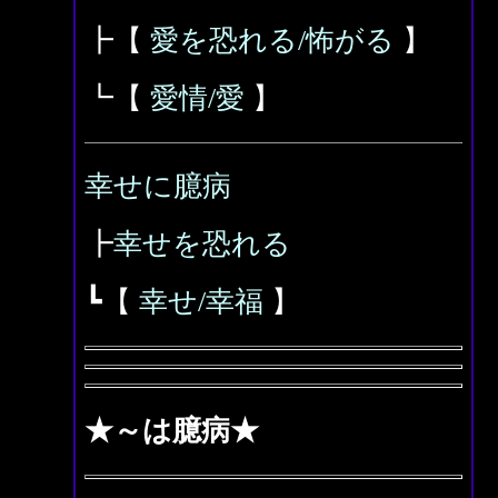
┣【
愛を恐れる/怖がる
】
┗【
愛情/愛
】
幸せに臆病
┣
幸せを恐れる
┗【
幸せ/幸福
】
★～は臆病★