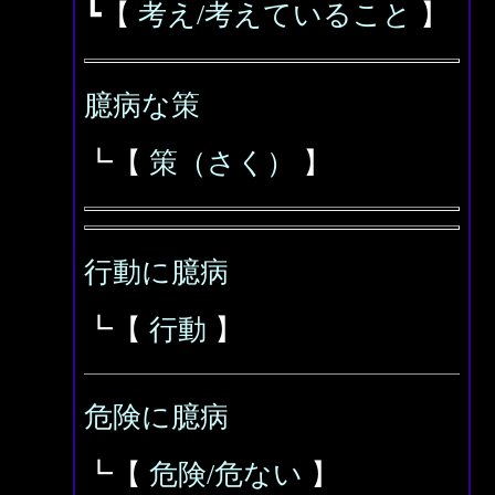
┗【
考え/考えていること
】
臆病な策
┗【
策（さく）
】
行動に臆病
┗【
行動
】
危険に臆病
┗【
危険/危ない
】