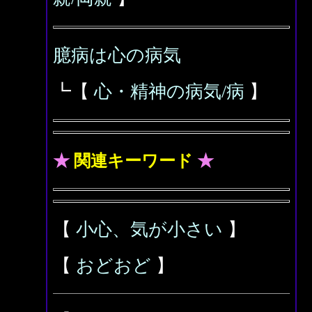
臆病は心の病気
┗【
心・精神の病気/病
】
★
関連キーワード
★
【
小心、気が小さい
】
【
おどおど
】