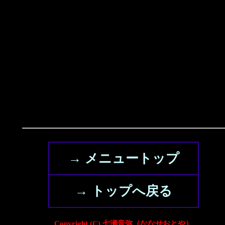
→ メニュートップ
→ トップへ戻る
Copyright (C) 七瀬音弥（ななせおとや）