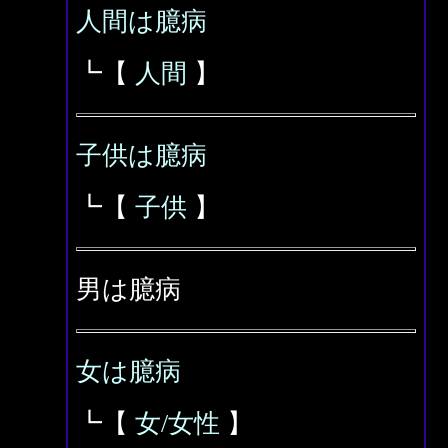
人間は臆病
┗【
人間
】
子供は臆病
┗【
子供
】
男は臆病
女は臆病
┗【
女/女性
】