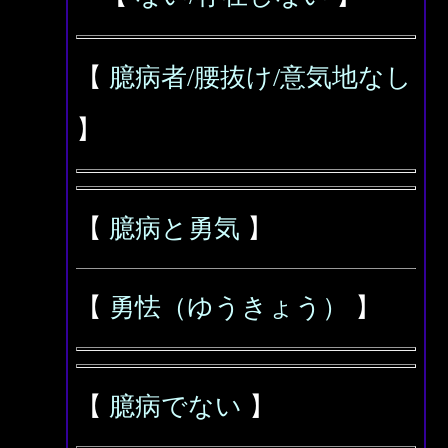
【
臆病者/腰抜け/意気地なし
】
【
臆病と勇気
】
【
勇怯（ゆうきょう）
】
【
臆病でない
】