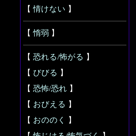
【
情けない
】
【
惰弱
】
【
恐れる/怖がる
】
【
びびる
】
【
恐怖/恐れ
】
【
おびえる
】
【
おののく
】
【
怖じける/怖気づく
】