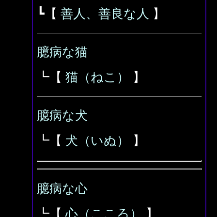
┗【
善人、善良な人
】
臆病な猫
┗【
猫（ねこ）
】
臆病な犬
┗【
犬（いぬ）
】
臆病な心
┗【
心（こころ）
】