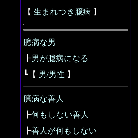
【
生まれつき臆病
】
臆病な男
┣
男が臆病になる
┗【
男/男性
】
臆病な善人
┣
何もしない善人
┣
善人が何もしない