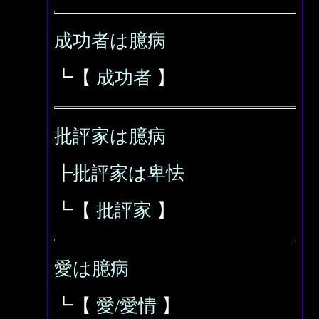
成功者は臆病
┗【
成功者
】
批評家は臆病
┣
批評家は卑怯
┗【
批評家
】
愛は臆病
┗【
愛/愛情
】