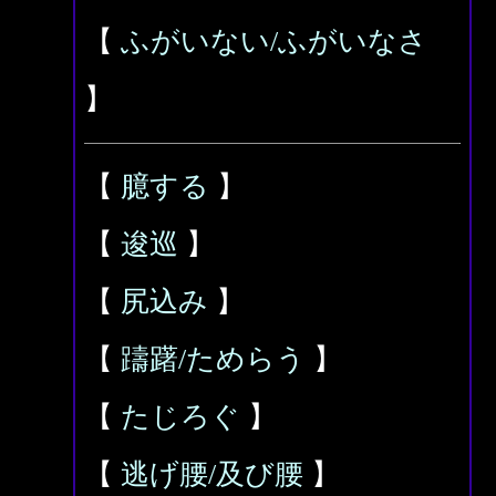
【
ふがいない/ふがいなさ
】
【
臆する
】
【
逡巡
】
【
尻込み
】
【
躊躇/ためらう
】
【
たじろぐ
】
【
逃げ腰/及び腰
】