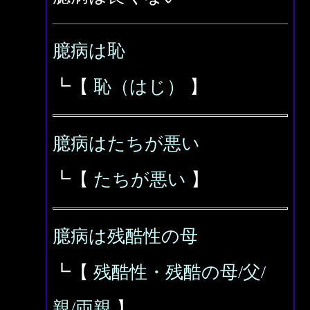
臆病は恥
┗【
恥（はじ）
】
臆病はたちが悪い
┗【
たちが悪い
】
臆病は残酷性の母
┗【
残酷性・残酷の母/父/
親/両親
】