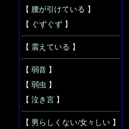
【
腰が引けている
】
【
ぐずぐず
】
【
震えている
】
【
弱音
】
【
弱虫
】
【
泣き言
】
【
男らしくない/女々しい
】