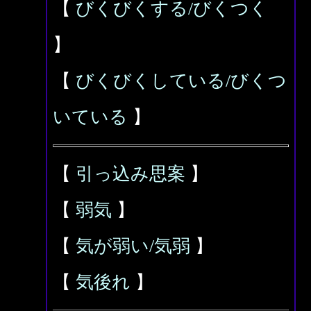
【
びくびくする/びくつく
】
【
びくびくしている/びくつ
いている
】
【
引っ込み思案
】
【
弱気
】
【
気が弱い/気弱
】
【
気後れ
】