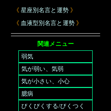
《
星座別名言と運勢
》
《
血液型別名言と運勢
》
関連メニュー
弱気
気が弱い、気弱
気が小さい、小心
臆病
びくびくする/びくつく