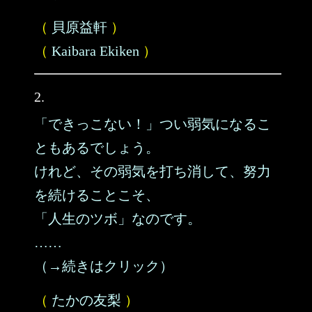
（
貝原益軒
）
（
Kaibara Ekiken
）
2.
「できっこない！」つい弱気になるこ
ともあるでしょう。
けれど、その弱気を打ち消して、努力
を続けることこそ、
「人生のツボ」なのです。
……
（→続きはクリック）
（
たかの友梨
）