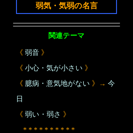
弱気・気弱の名言
関連テーマ
《
弱音
》
《
小心・気が小さい
》
《
臆病・意気地がない
》→
今
日
《
弱い・弱さ
》
* * * * * * * * * *