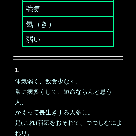
強気
気（き）
弱い
1.
体気弱く、飲食少なく、
常に病多くして、短命ならんと思う
人、
かえって長生きする人多し。
是(これ)弱気をおそれて、つつしむによ
れり。