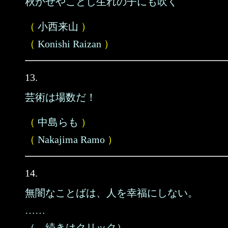
秋かぜやことし生れの子にも吹く
（
小西来山
）
（
Konishi Raizan
）
13.
芸術は場数だ！
（
中島らも
）
（
Nakajima Ramo
）
14.
無闇なことばは、人を幸福にしない。
……
（→続きはクリック）