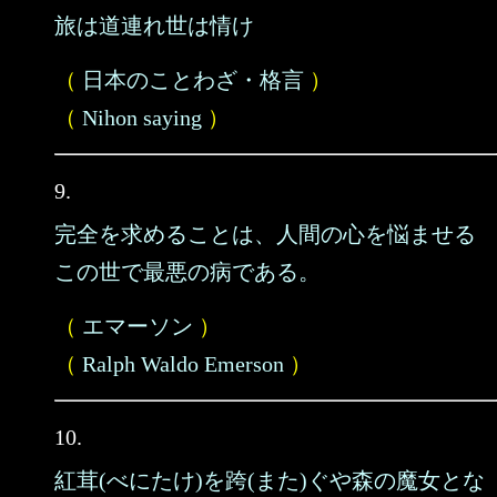
旅は道連れ世は情け
（
日本のことわざ・格言
）
（
Nihon saying
）
9.
完全を求めることは、人間の心を悩ませる
この世で最悪の病である。
（
エマーソン
）
（
Ralph Waldo Emerson
）
10.
紅茸(べにたけ)を跨(また)ぐや森の魔女とな