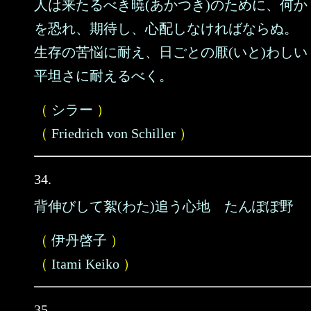
人は来たるべき暁(あかつき)のために、何か
を恐れ、期待し、心配しなければならぬ。
生存の苦悩に耐え、日ごとの厭(いと)わしい
平坦さに耐えるべく。
（
シラー
）
（
Friedrich von Schiller
）
34.
背伸びして絮(わた)追う心地 たんぽぽ野
（
伊丹啓子
）
（
Itami Keiko
）
35.