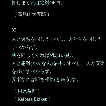
押しまくれば絶対OKヨ。
（ 高見山大五郎 ）
32.
人と過ちを同じうすべし、人と功を同じう
すべからず。
功を同じくすれば相忌(い)む。
人と患難(かんなん)を共にすべし、人と安楽
を共にすべからず。
安楽なれば即ち相仇(きゅう)す。
（
貝原益軒
）
（
Kaibara Ekiken
）