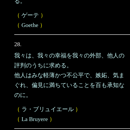
る。
（
ゲーテ
）
（
Goethe
）
28.
我々は、我々の幸福を我々の外部、他人の
評判のうちに求める。
他人はみな軽薄かつ不公平で、嫉妬、気ま
ぐれ、偏見に満ちていることを百も承知な
のに。
（
ラ・ブリュイエール
）
（
La Bruyere
）