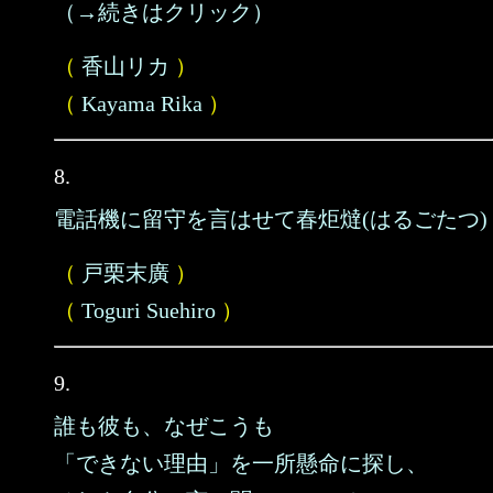
（→続きはクリック）
（
香山リカ
）
（
Kayama Rika
）
8.
電話機に留守を言はせて春炬燵(はるごたつ)
（
戸栗末廣
）
（
Toguri Suehiro
）
9.
誰も彼も、なぜこうも
「できない理由」を一所懸命に探し、