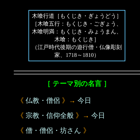
木喰行道［もくじき・ぎょうどう］
［木喰五行：もくじき・ごぎょう、
木喰明満：もくじき・みょうまん、
木喰：もくじき］
（江戸時代後期の遊行僧・仏像彫刻
家、1718～1810）
［ テーマ別の名言 ］
《
仏教・僧侶
》→
今日
《
宗教・信仰全般
》→
今日
《
僧・僧侶・坊さん
》