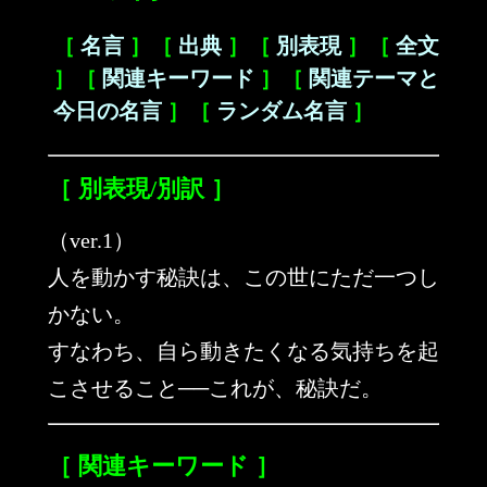
［
名言
］［
出典
］［
別表現
］［
全文
］［
関連キーワード
］［
関連テーマと
今日の名言
］［
ランダム名言
］
［ 別表現/別訳 ］
（ver.1）
人を動かす秘訣は、この世にただ一つし
かない。
すなわち、自ら動きたくなる気持ちを起
こさせること──これが、秘訣だ。
［ 関連キーワード ］