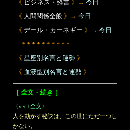
《
ビジネス・経営
》→
今日
《
人間関係全般
》→
今日
《
デール・カーネギー
》→
今日
* * * * * * * * * *
《
星座別名言と運勢
》
《
血液型別名言と運勢
》
［ 全文・続き ］
〈ver.1全文〉
人を動かす秘訣は、この世にただ一つし
かない。