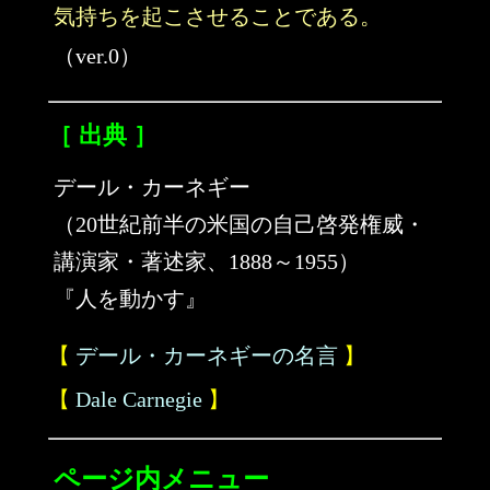
気持ちを起こさせることである。
（ver.0）
［ 出典 ］
デール・カーネギー
（20世紀前半の米国の自己啓発権威・
講演家・著述家、1888～1955）
『人を動かす』
【
デール・カーネギーの名言
】
【
Dale Carnegie
】
ページ内メニュー