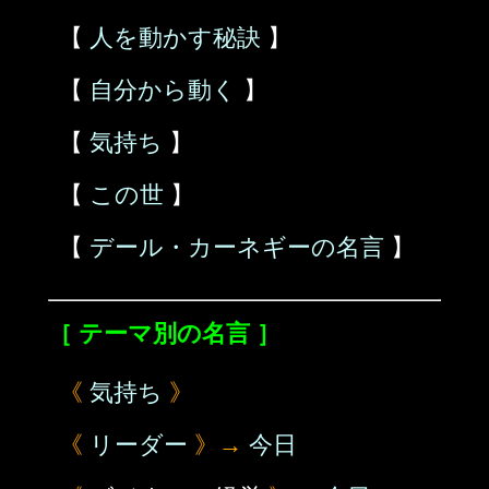
【
人を動かす秘訣
】
【
自分から動く
】
【
気持ち
】
【
この世
】
【
デール・カーネギーの名言
】
［ テーマ別の名言 ］
《
気持ち
》
《
リーダー
》→
今日