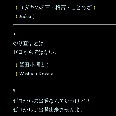
（
ユダヤの名言・格言・ことわざ
）
（
Judea
）
5.
やり直すとは、
ゼロからではない。
（
鷲田小彌太
）
（
Washida Koyata
）
6.
ゼロからの出発なんていうけどさ。
ゼロからは出発出来ませんよ。