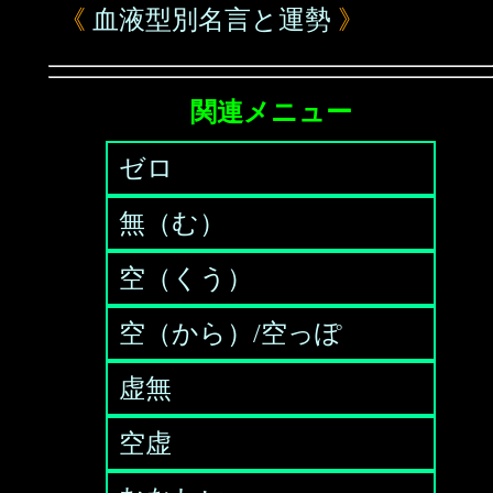
《
血液型別名言と運勢
》
関連メニュー
ゼロ
無（む）
空（くう）
空（から）/空っぽ
虚無
空虚