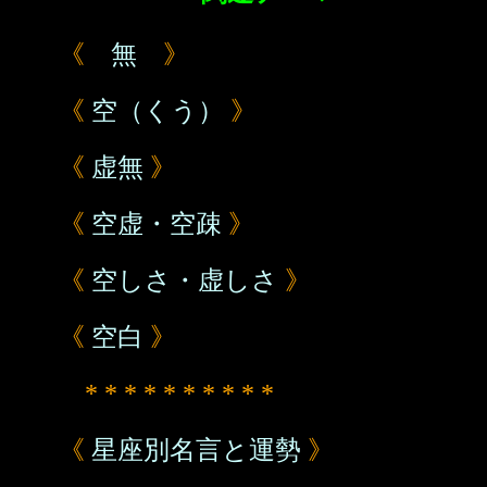
《
無
》
《
空（くう）
》
《
虚無
》
《
空虚・空疎
》
《
空しさ・虚しさ
》
《
空白
》
* * * * * * * * * *
《
星座別名言と運勢
》