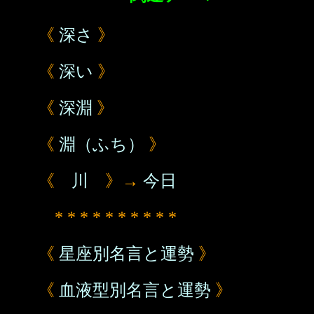
《
深さ
》
《
深い
》
《
深淵
》
《
淵（ふち）
》
《
川
》→
今日
* * * * * * * * * *
《
星座別名言と運勢
》
《
血液型別名言と運勢
》