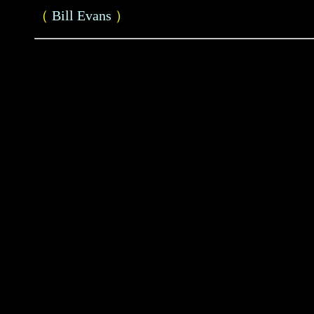
（
Bill Evans
）