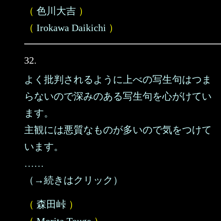
（
色川大吉
）
（
Irokawa Daikichi
）
32.
よく批判されるように上べの写生句はつま
らないので深みのある写生句を心がけてい
ます。
主観には悪質なものが多いので気をつけて
います。
……
（→続きはクリック）
（
森田峠
）