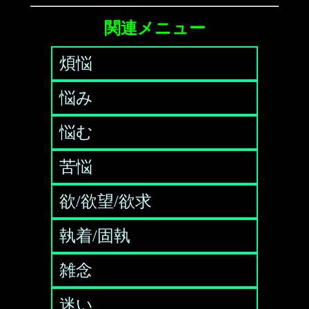
関連メニュー
煩悩
悩み
悩む
苦悩
欲/欲望/欲求
執着/固執
雑念
迷い