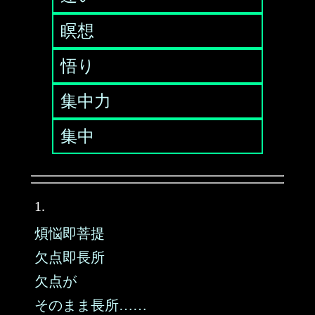
瞑想
悟り
集中力
集中
1.
煩悩即菩提
欠点即長所
欠点が
そのまま長所……