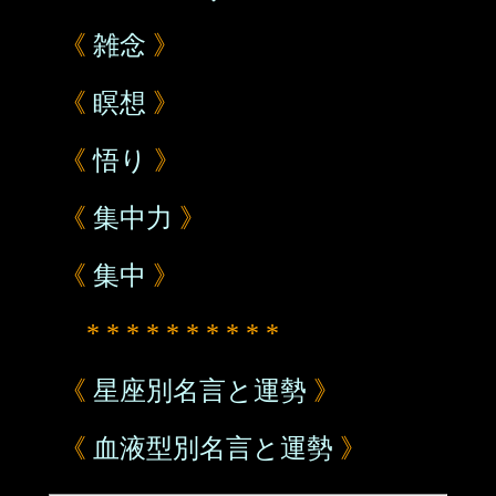
《
雑念
》
《
瞑想
》
《
悟り
》
《
集中力
》
《
集中
》
* * * * * * * * * *
《
星座別名言と運勢
》
《
血液型別名言と運勢
》