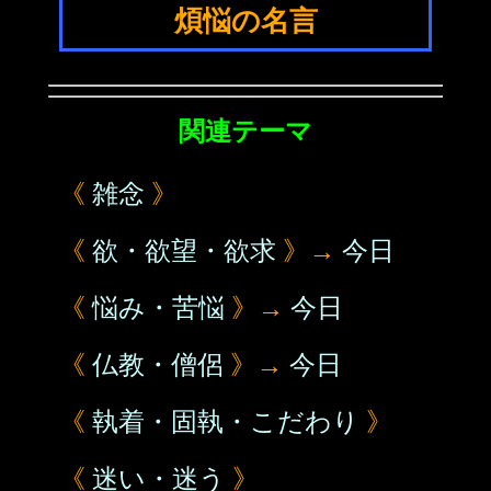
煩悩の名言
関連テーマ
《
雑念
》
《
欲・欲望・欲求
》→
今日
《
悩み・苦悩
》→
今日
《
仏教・僧侶
》→
今日
《
執着・固執・こだわり
》
《
迷い・迷う
》