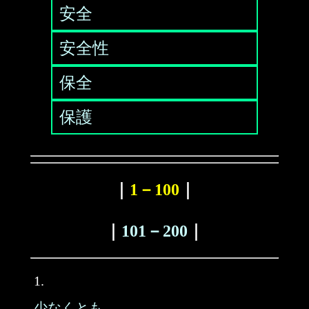
安全
安全性
保全
保護
｜
1－100
｜
｜
101－200
｜
1.
少なくとも、