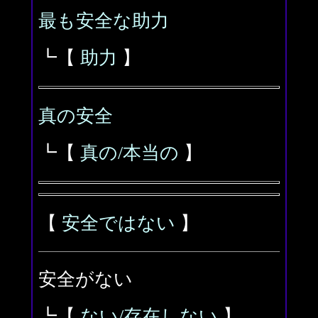
最も安全な助力
┗【
助力
】
真の安全
┗【
真の/本当の
】
【
安全ではない
】
安全がない
┗【
ない/存在しない
】