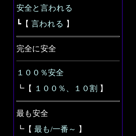
安全と言われる
┗【
言われる
】
完全に安全
１００％安全
┗【
１００％、１０割
】
最も安全
┗【
最も/一番～
】