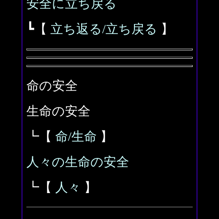
安全に立ち戻る
┗【
立ち返る/立ち戻る
】
命の安全
生命の安全
┗【
命/生命
】
人々の生命の安全
┗【
人々
】