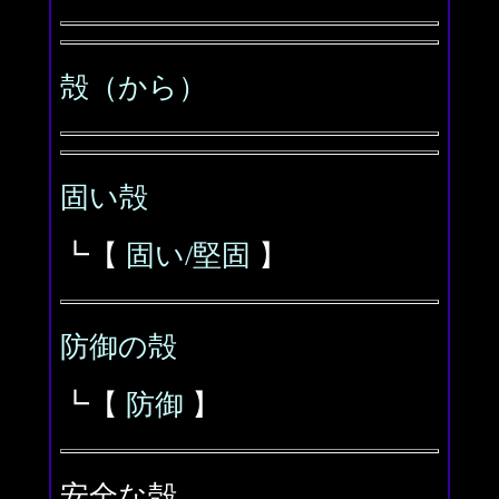
殻（から）
固い殻
┗【
固い/堅固
】
防御の殻
┗【
防御
】
安全な殻