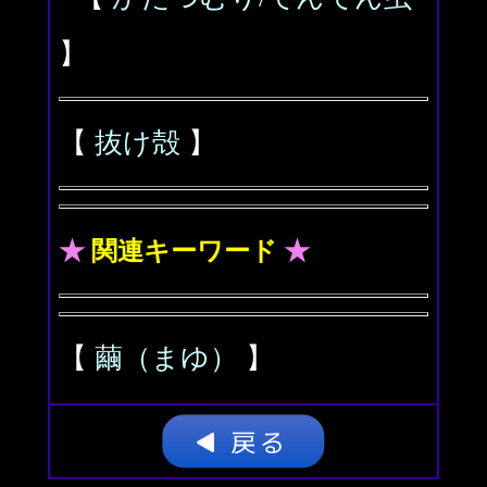
】
【
抜け殻
】
★
関連キーワード
★
【
繭（まゆ）
】