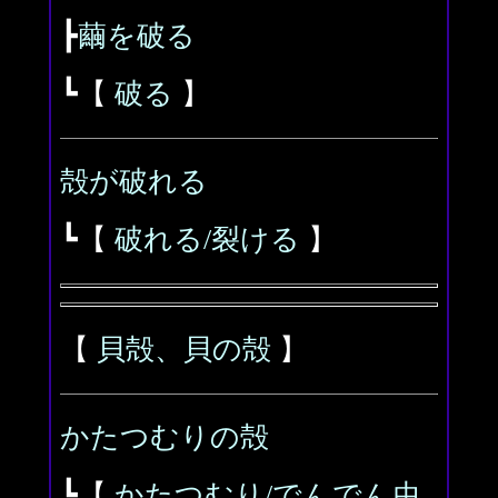
┣
繭を破る
┗【
破る
】
殻が破れる
┗【
破れる/裂ける
】
【
貝殻、貝の殻
】
かたつむりの殻
┗【
かたつむり/でんでん虫