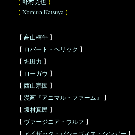
（
野村克也
）
（
Nomura Katsuya
）
【
高山樗牛
】
【
ロバート・ヘリック
】
【
堀田力
】
【
ローガウ
】
【
西山宗因
】
【
漫画『アニマル・ファーム』
】
【
坂村真民
】
【
ヴァージニア・ウルフ
】
【
アイザック・バシェヴィス・シンガー
】