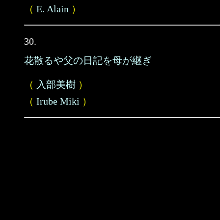
（
E. Alain
）
30.
花散るや父の日記を母が継ぎ
（
入部美樹
）
（
Irube Miki
）