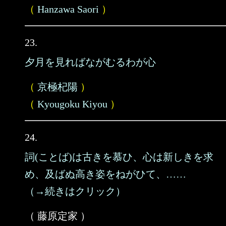
（
Hanzawa Saori
）
23.
夕月を見ればながむるわが心
（
京極杞陽
）
（
Kyougoku Kiyou
）
24.
詞(ことば)は古きを慕ひ、心は新しきを求
め、及ばぬ高き姿をねがひて、……
（→続きはクリック）
（ 藤原定家 ）