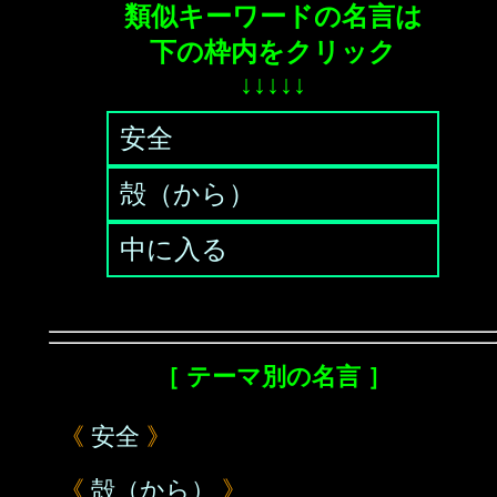
類似キーワードの名言は
下の枠内をクリック
↓↓↓↓↓
安全
殻（から）
中に入る
［ テーマ別の名言 ］
《
安全
》
《
殻（から）
》