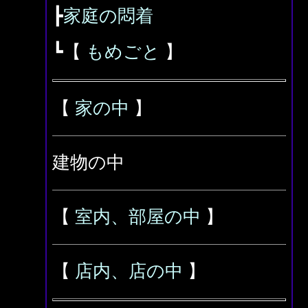
┣
家庭の悶着
┗【
もめごと
】
【
家の中
】
建物の中
【
室内、部屋の中
】
【
店内、店の中
】