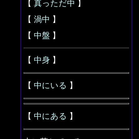
【
真っただ中
】
【
渦中
】
【
中盤
】
【
中身
】
【
中にいる
】
【
中にある
】