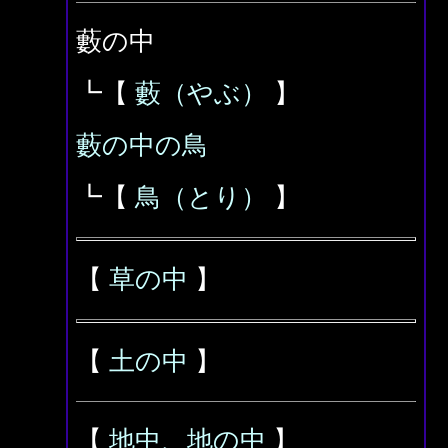
藪の中
┗【
藪（やぶ）
】
藪の中の鳥
┗【
鳥（とり）
】
【
草の中
】
【
土の中
】
【
地中、地の中
】