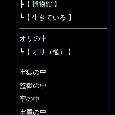
┣【
博物館
】
┗【
生きている
】
オリの中
┗【
オリ（檻）
】
牢獄の中
監獄の中
牢の中
牢屋の中