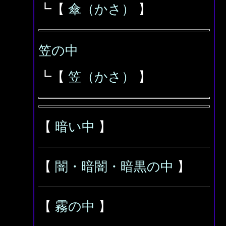
┗【
傘（かさ）
】
笠の中
┗【
笠（かさ）
】
【
暗い中
】
【
闇・暗闇・暗黒の中
】
【
霧の中
】