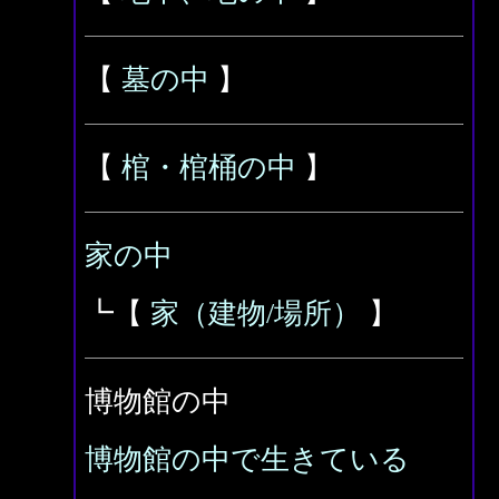
【
墓の中
】
【
棺・棺桶の中
】
家の中
┗【
家（建物/場所）
】
博物館の中
博物館の中で生きている