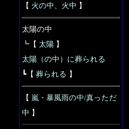
【
火の中、火中
】
太陽の中
┗【
太陽
】
太陽（の中）に葬られる
┗【
葬られる
】
【
嵐・暴風雨の中/真っただ
中
】