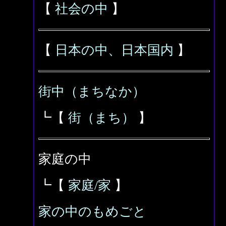
【
社会の中
】
【
日本の中、日本国内
】
街中（まちなか）
┗【
街（まち）
】
家庭の中
┗【
家庭/家
】
家の中のもめごと