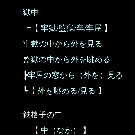
獄中
┗【
牢獄/監獄/牢/牢屋
】
牢獄の中から外を見る
監獄の中から外を眺める
┣
牢屋の窓から（外を）見る
┗【
外を眺める/見る
】
鉄格子の中
┗【
中（なか）
】