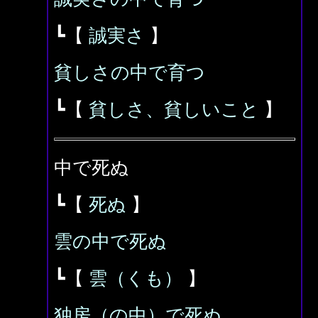
┗【
誠実さ
】
貧しさの中で育つ
┗【
貧しさ、貧しいこと
】
中で死ぬ
┗【
死ぬ
】
雲の中で死ぬ
┗【
雲（くも）
】
独房（の中）で死ぬ