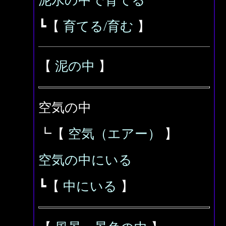
泥水の中で育てる
┗【
育てる/育む
】
【
泥の中
】
空気の中
┗【
空気（エアー）
】
空気の中にいる
┗【
中にいる
】