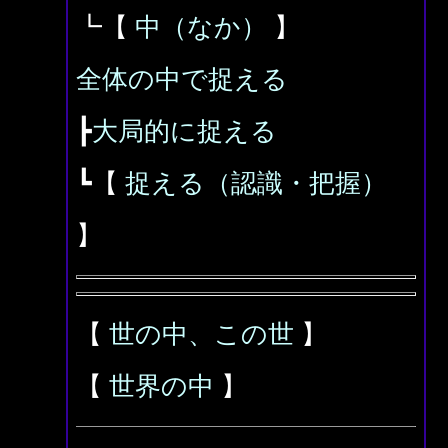
┗【
中（なか）
】
全体の中で捉える
┣
大局的に捉える
┗【
捉える（認識・把握）
】
【
世の中、この世
】
【
世界の中
】