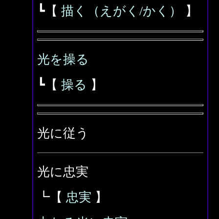
┗【
描く（えがく/かく）
】
光を操る
┗【
操る
】
光に従う
光に忠実
┗【
忠実
】