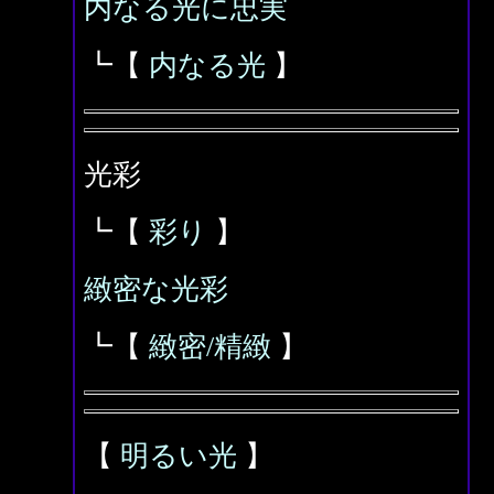
内なる光に忠実
┗【
内なる光
】
光彩
┗【
彩り
】
緻密な光彩
┗【
緻密/精緻
】
【
明るい光
】