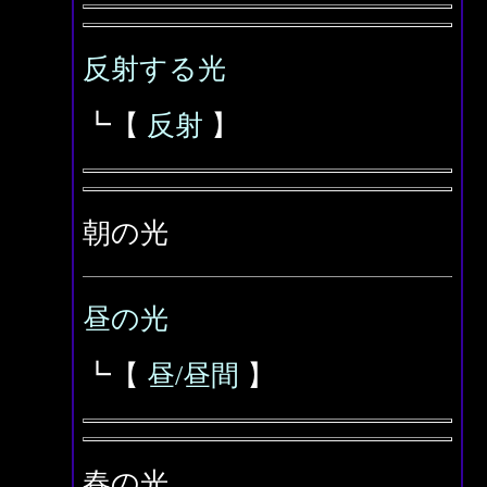
反射する光
┗【
反射
】
朝の光
昼の光
┗【
昼/昼間
】
春の光