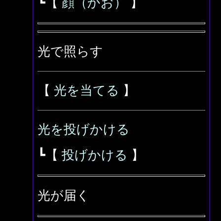
┗【
顔（かお）
】
光で照らす
【
光を当てる
】
光を投げかける
┗【
投げかける
】
光が届く