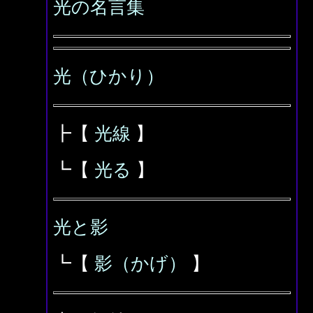
光の名言集
光（ひかり）
┣【
光線
】
┗【
光る
】
光と影
┗【
影（かげ）
】