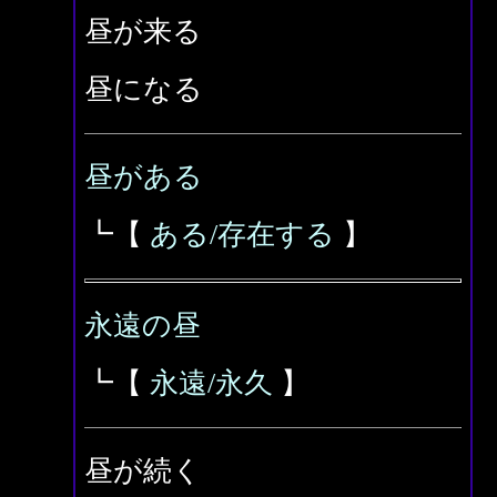
昼が来る
昼になる
昼がある
┗【
ある/存在する
】
永遠の昼
┗【
永遠/永久
】
昼が続く