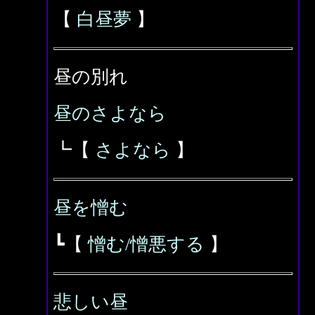
【
白昼夢
】
昼の別れ
昼のさよなら
┗【
さよなら
】
昼を憎む
┗【
憎む/憎悪する
】
悲しい昼