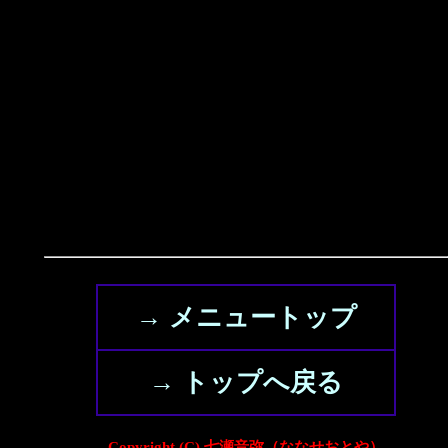
→ メニュートップ
→ トップへ戻る
Copyright (C) 七瀬音弥（ななせおとや）