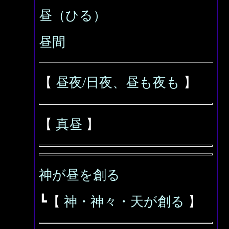
昼（ひる）
昼間
【
昼夜/日夜、昼も夜も
】
【
真昼
】
神が昼を創る
┗【
神・神々・天が創る
】