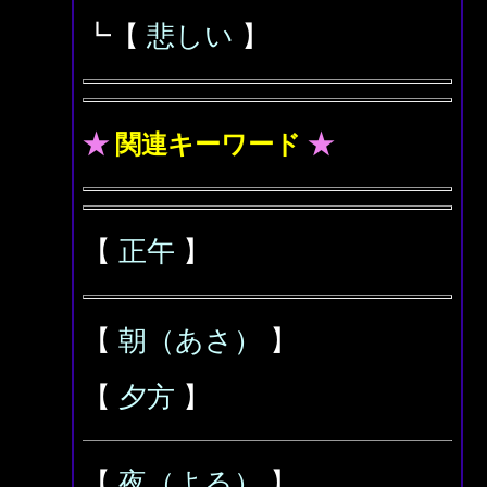
┗【
悲しい
】
★
関連キーワード
★
【
正午
】
【
朝（あさ）
】
【
夕方
】
【
夜（よる）
】