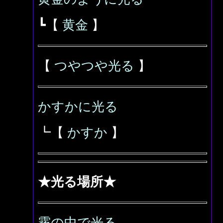
┗【
黄金
】
【
つやつや光る
】
かすかに光る
┗【
かすか
】
★光る場所★
霧の中で光る