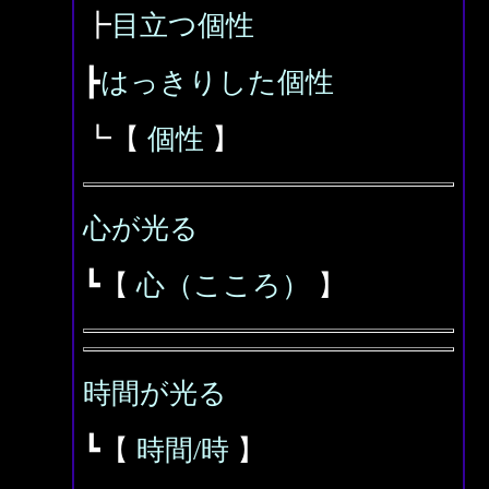
┣
目立つ個性
┣
はっきりした個性
┗【
個性
】
心が光る
┗【
心（こころ）
】
時間が光る
┗【
時間/時
】