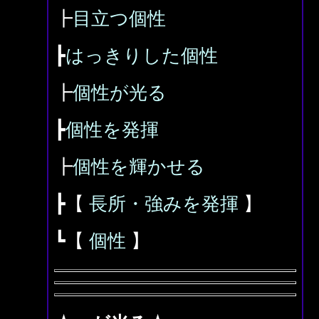
┣
目立つ個性
┣
はっきりした個性
┣
個性が光る
┣
個性を発揮
┣
個性を輝かせる
┣【
長所・強みを発揮
】
┗【
個性
】