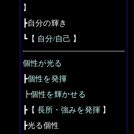
】
┣自分の輝き
┗【
自分/自己
】
個性が光る
┣
個性を発揮
┣
個性を輝かせる
┣【
長所・強みを発揮
】
┣光る個性