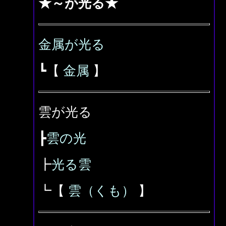
★～が光る★
金属が光る
┗【
金属
】
雲が光る
┣
雲の光
┣
光る雲
┗【
雲（くも）
】