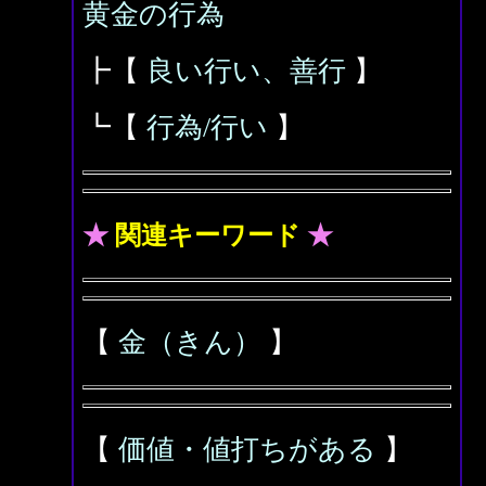
黄金の行為
┣【
良い行い、善行
】
┗【
行為/行い
】
★
関連キーワード
★
【
金（きん）
】
【
価値・値打ちがある
】