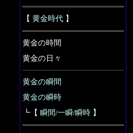
【
黄金時代
】
黄金の時間
黄金の日々
黄金の瞬間
黄金の瞬時
┗【
瞬間/一瞬/瞬時
】