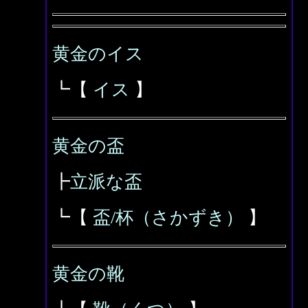
黄金のイス
┗【
イス
】
黄金の盃
┣
立派な盃
┗【
盃/杯（さかずき）
】
黄金の靴