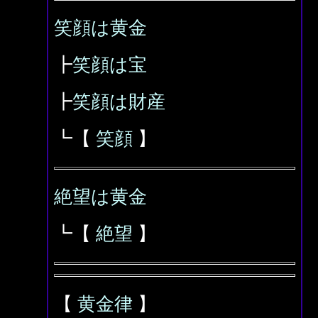
笑顔は黄金
┣
笑顔は宝
┣
笑顔は財産
┗【
笑顔
】
絶望は黄金
┗【
絶望
】
【
黄金律
】