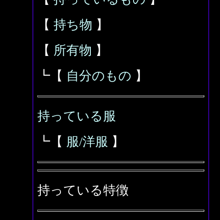
【
持ち物
】
【
所有物
】
┗【
自分のもの
】
持っている服
┗【
服/洋服
】
持っている特徴