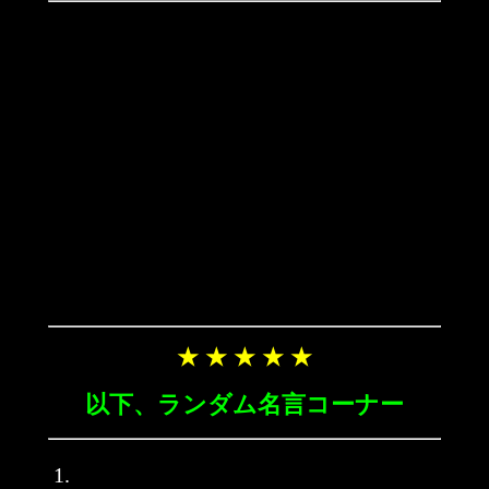
★ ★ ★ ★ ★
以下、ランダム名言コーナー
1.