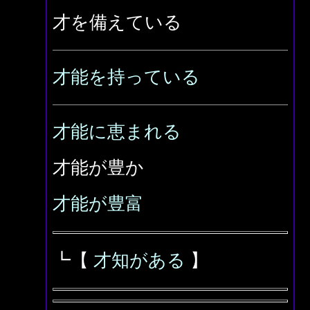
才を備えている
才能を持っている
才能に恵まれる
才能が豊か
才能が豊富
┗【
才知がある
】