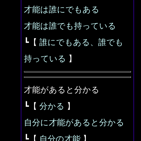
才能は誰にでもある
才能は誰でも持っている
┗【
誰にでもある、誰でも
持っている
】
才能があると分かる
┗【
分かる
】
自分に才能があると分かる
┗【
自分の才能
】