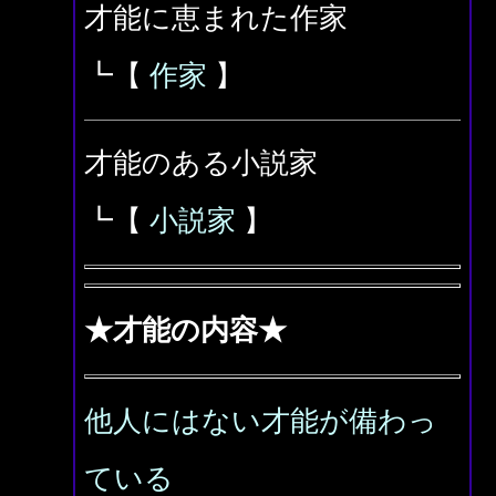
才能に恵まれた作家
┗【
作家
】
才能のある小説家
┗【
小説家
】
★才能の内容★
他人にはない才能が備わっ
ている