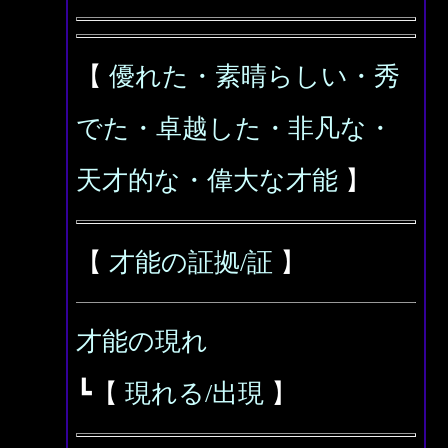
【
優れた・素晴らしい・秀
でた・卓越した・非凡な・
天才的な・偉大な才能
】
【
才能の証拠/証
】
才能の現れ
┗【
現れる/出現
】