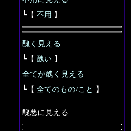
┗【
不用
】
醜く見える
┗【
醜い
】
全てが醜く見える
┗【
全てのもの/こと
】
醜悪に見える