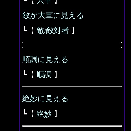
┗【
大軍
】
敵が大軍に見える
┗【
敵/敵対者
】
順調に見える
┗【
順調
】
絶妙に見える
┗【
絶妙
】