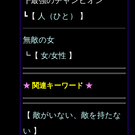
┣最強のチャンピオン
┗【
人（ひと）
】
無敵の女
┗【
女/女性
】
★
関連キーワード
★
【
敵がいない、敵を持たな
い
】