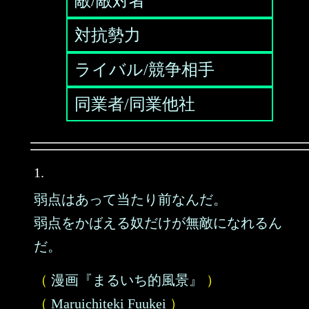
敵/敵対者
対抗勢力
ライバル/競争相手
同業者/同業他社
1.
弱点はあって当たり前なんだ。
弱点をかばえる奴だけが無敵になれるん
だ。
（
漫画『まるいち的風景』
）
（
Maruichiteki Fuukei
）