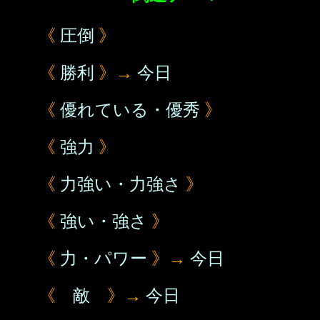
《
圧倒
》
《
勝利
》→
今日
《
優れている・優秀
》
《
強力
》
《
力強い・力強さ
》
《
強い・強さ
》
《
力・パワー
》→
今日
《
敵
》→
今日