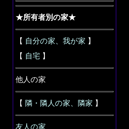
★所有者別の家★
【
自分の家、我が家
】
【
自宅
】
他人の家
【
隣・隣人の家、隣家
】
友人の家