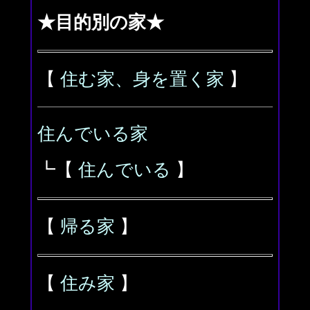
★目的別の家★
【
住む家、身を置く家
】
住んでいる家
┗【
住んでいる
】
【
帰る家
】
【
住み家
】