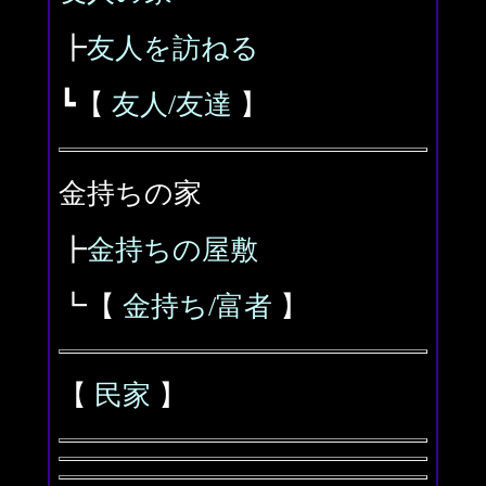
┣
友人を訪ねる
┗【
友人/友達
】
金持ちの家
┣
金持ちの屋敷
┗【
金持ち/富者
】
【
民家
】