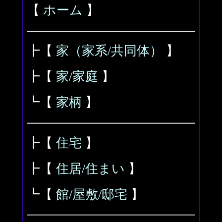
【
ホーム
】
┣【
家（家系/共同体）
】
┣【
家/家庭
】
┗【
家柄
】
┣【
住宅
】
┣【
住居/住まい
】
┗【
館/屋敷/邸宅
】