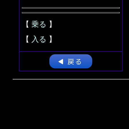
【
乗る
】
【
入る
】