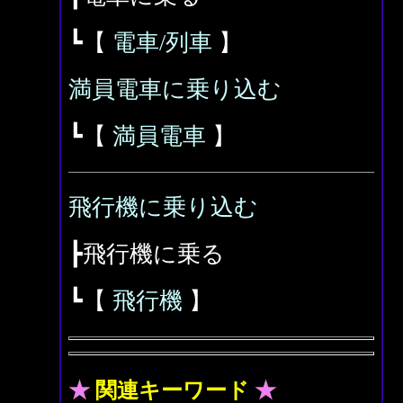
┗【
電車/列車
】
満員電車に乗り込む
┗【
満員電車
】
飛行機に乗り込む
┣飛行機に乗る
┗【
飛行機
】
★
関連キーワード
★