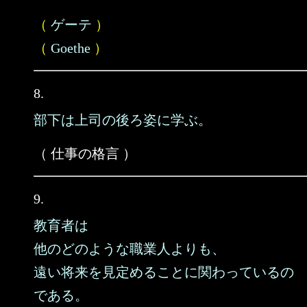
（
ゲーテ
）
（
Goethe
）
8.
部下は上司の後ろ姿に学ぶ。
（ 仕事の格言 ）
9.
教育者は
他のどのような職業人よりも、
遠い将来を見定めることに関わっているの
である。